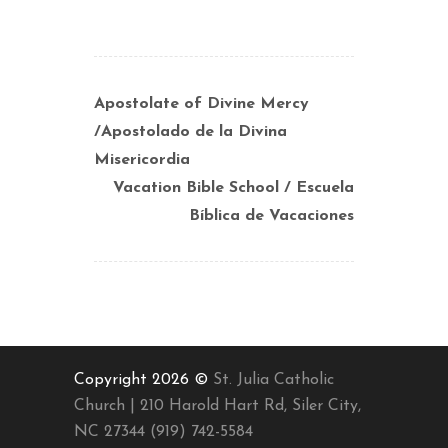
Apostolate of Divine Mercy
/Apostolado de la Divina
Misericordia
Vacation Bible School / Escuela
Bíblica de Vacaciones
Copyright 2026 ©
St. Julia Catholic
Church | 210 Harold Hart Rd, Siler City,
NC 27344 (919) 742-5584