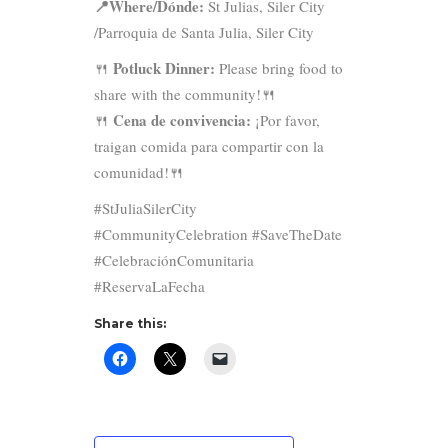
📍Where/Dónde:
St Julias, Siler City
/Parroquia de Santa Julia, Siler City
Potluck Dinner:
🍴
Please bring food to
share with the community!🍴
Cena de convivencia:
🍴
¡Por favor,
traigan comida para compartir con la
comunidad!🍴
#StJuliaSilerCity
#CommunityCelebration #SaveTheDate
#CelebraciónComunitaria
#ReservaLaFecha
Share this: