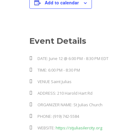
Add to calendar
Event Details
DATE:
June 12 @ 6:00 PM
-
8:30 PM
EDT
TIME:
6:00 PM - 8:30 PM
VENUE
Saint Julias
ADDRESS:
210 Harold Hart Rd
ORGANIZER NAME:
St Julias Church
PHONE:
(919) 742-5584
WEBSITE:
https://stjuliasilercity.org