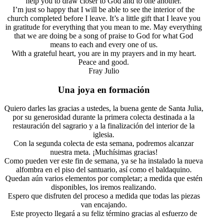
help you to draw closer to God and to one another.
I’m just so happy that I will be able to see the interior of the
church completed before I leave. It’s a little gift that I leave you
in gratitude for everything that you mean to me. May everything
that we are doing be a song of praise to God for what God
means to each and every one of us.
With a grateful heart, you are in my prayers and in my heart.
Peace and good.
Fray Julio
Una joya en formación
Quiero darles las gracias a ustedes, la buena gente de Santa Julia,
por su generosidad durante la primera colecta destinada a la
restauración del sagrario y a la finalización del interior de la
iglesia.
Con la segunda colecta de esta semana, podremos alcanzar
nuestra meta. ¡Muchísimas gracias!
Como pueden ver este fin de semana, ya se ha instalado la nueva
alfombra en el piso del santuario, así como el baldaquino.
Quedan aún varios elementos por completar; a medida que estén
disponibles, los iremos realizando.
Espero que disfruten del proceso a medida que todas las piezas
van encajando.
Este proyecto llegará a su feliz término gracias al esfuerzo de