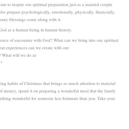
t to inspire our spiritual preparation just as a married couple
lso prepare psychologically, emotionally, physically, financially,
d many blessings come along with it.
f God as a human being in human history.
rience of encounter with God? What can we bring into our spiritual
What experiences can we create with our
d? What will we do as
d?
ding habits of Christmas that brings so much attention to material
t of money, spend it on preparing a wonderful meal that the family
omething wonderful for someone less fortunate than you. Take your