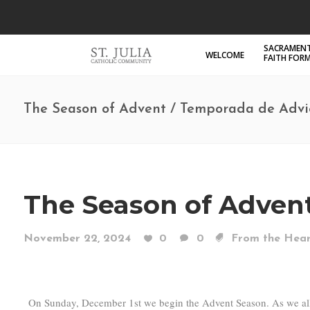
SACRAMENT
WELCOME
FAITH FOR
The Season of Advent / Temporada de Advi
The Season of Adven
November 22, 2024
0
0
From the Hear
On Sunday, December 1st we begin the Advent Season. As we all kn