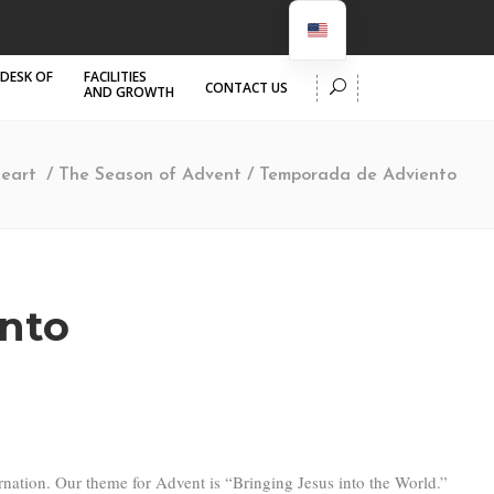
 DESK OF
FACILITIES
CONTACT US
AND GROWTH
eart
/
The Season of Advent / Temporada de Adviento
nto
rnation. Our theme for Advent is “Bringing Jesus into the World.”