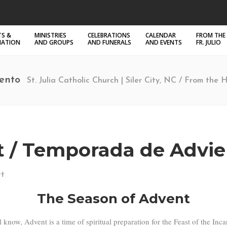
S &
MINISTRIES
CELEBRATIONS
CALENDAR
FROM THE
MATION
AND GROUPS
AND FUNERALS
AND EVENTS
FR. JULIO
ento
St. Julia Catholic Church | Siler City, NC
/
From the H
t / Temporada de Advie
t
The Season of Advent
ow, Advent is a time of spiritual preparation for the Feast of the Inca