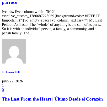
párroco
[vc_row][vc_column width="5/12"
css=".vc_custom_1780687225969{background-color: #F7FBFF
!important;}"][vc_empty_space][vc_column_text css=""] My Last
Petition As Pastor The “whole” of anything is the sum of its parts.
So it is with an individual person, a family, a community, and a
parish family. The...
by
Tamara Hill
julio 22, 2026
1
0
The Last From the Heart | Último Desde el Corazón