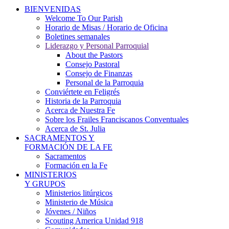
BIENVENIDAS
Welcome To Our Parish
Horario de Misas / Horario de Oficina
Boletines semanales
Liderazgo y Personal Parroquial
About the Pastors
Consejo Pastoral
Consejo de Finanzas
Personal de la Parroquia
Conviértete en Feligrés
Historia de la Parroquia
Acerca de Nuestra Fe
Sobre los Frailes Franciscanos Conventuales
Acerca de St. Julia
SACRAMENTOS Y
FORMACIÓN DE LA FE
Sacramentos
Formación en la Fe
MINISTERIOS
Y GRUPOS
Ministerios litúrgicos
Ministerio de Música
Jóvenes / Niños
Scouting America Unidad 918