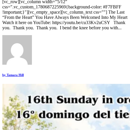
[vc_row][vc_column width="5/12"
css=".vc_custom_1780687225969{background-color: #F7FBFF
!important;}"][vc_empty_space][vc_column_text css=""] The Last
“From the Heart” You Have Always Been Welcomed Into My Heart
Watch it here on YouTube: https://youtu.be/cu33Kv2uCSY Thank
you. Thank you. Thank you. I bend the knee before you with...
by
Tamara Hill