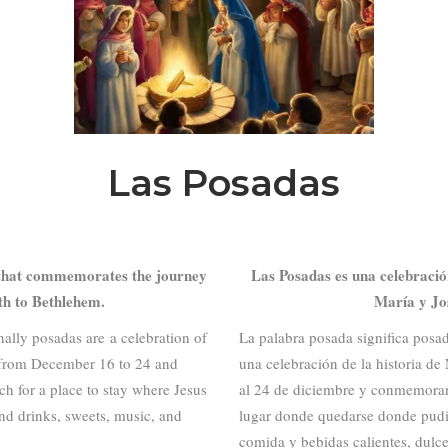
Las Posadas
 that commemorates the journey
Las Posadas es una celebraci
h to Bethlehem.
María y Jo
ally posadas are a celebration of
La palabra posada significa posad
s from December 16 to 24 and
una celebración de la historia d
h for a place to stay where Jesus
al 24 de diciembre y conmemoran
nd drinks, sweets, music, and
lugar donde quedarse donde pudi
comida y bebidas calientes, dulce