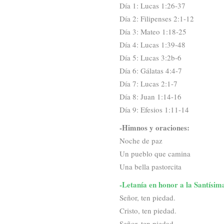
Día 1: Lucas 1:26-37
Día 2: Filipenses 2:1-12
Día 3: Mateo 1:18-25
Día 4: Lucas 1:39-48
Día 5: Lucas 3:2b-6
Día 6: Gálatas 4:4-7
Día 7: Lucas 2:1-7
Día 8: Juan 1:14-16
Día 9: Efesios 1:11-14
-Himnos y oraciones:
Noche de paz
Un pueblo que camina
Una bella pastorcita
-Letanía en honor a la Santísi
Señor, ten piedad.
Cristo, ten piedad.
Señor, ten piedad.