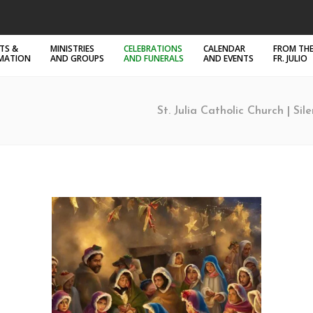
TS &
MINISTRIES
CELEBRATIONS
CALENDAR
FROM THE
RMATION
AND GROUPS
AND FUNERALS
AND EVENTS
FR. JULIO
St. Julia Catholic Church | Sil