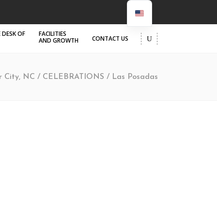
 DESK OF
FACILITIES
CONTACT US
AND GROWTH
er City, NC
/
CELEBRATIONS
/
Las Posadas