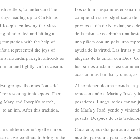
sh settlers, to understand the
Los colonos españoles enseñaron 
e days leading up to Christmas
comprendieran el significado de 
d Joseph. Following the Mass
previos al día de Navidad, se ce
ng blindfolded and hitting a
de la misa, se celebraba una fiest
ng temptation with the help of
una piñata con un palo, una repre
piñata represented the joys of
ayuda de la virtud. Las frutas y l
d in surrounding neighborhoods as
alegrías de la unión con Dios. C
miliar and tightly-knit occasion,
los barrios aledaños, así como en 
ocasión más familiar y unida, as
 two groups, the ones “outside”
Al comienzo de una posada, la ge
” representing innkeepers. Then
representando a María y José, y l
ing Mary and Joseph’s search,
posaderos. Luego, todos cantan ju
 to an inn. After this tradition,
de María y José, yendo y viniend
posada. Después de esta tradición
the children come together in our
Cada año, nuestra parroquia cele
 year as we continue to bring in the
nuestra parroquia para seguir esta