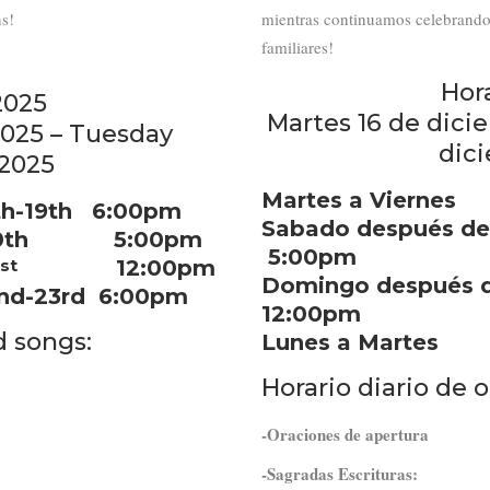
ns!
mientras continuamos celebrando
familiares!
Hor
2025
Martes 16 de dici
025 – Tuesday
dic
2025
Martes a Vier
h-19th 6:00pm
Sabado después
s 20th 5:00pm
5:00pm
st
12:00pm
Domingo despué
nd-23rd 6:00pm
12:00pm
d songs:
Lunes a Mart
Horario diario de 
-Oraciones de apertura
-Sagradas Escrituras: