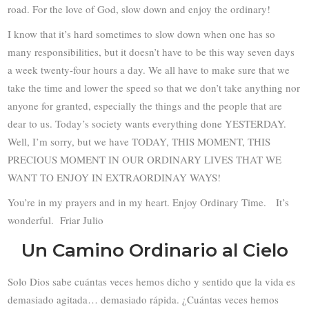
road. For the love of God, slow down and enjoy the ordinary!
I know that it’s hard sometimes to slow down when one has so
many responsibilities, but it doesn’t have to be this way seven days
a week twenty-four hours a day. We all have to make sure that we
take the time and lower the speed so that we don’t take anything nor
anyone for granted, especially the things and the people that are
dear to us. Today’s society wants everything done YESTERDAY.
Well, I’m sorry, but we have TODAY, THIS MOMENT, THIS
PRECIOUS MOMENT IN OUR ORDINARY LIVES THAT WE
WANT TO ENJOY IN EXTRAORDINAY WAYS!
You’re in my prayers and in my heart. Enjoy Ordinary Time. It’s
wonderful. Friar Julio
Un Camino Ordinario al Cielo
Solo Dios sabe cuántas veces hemos dicho y sentido que la vida es
demasiado agitada… demasiado rápida. ¿Cuántas veces hemos